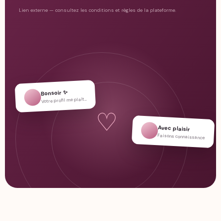
Lien externe — consultez les conditions et règles de la plateforme.
Bonsoir ✨
Votre profil me plaît…
♡
Avec plaisir
Faisons connaissance