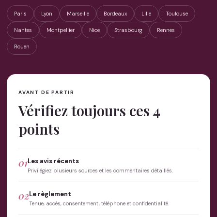
Paris
Lyon
Marseille
Bordeaux
Lille
Toulouse
Nantes
Montpellier
Nice
Strasbourg
Rennes
Rouen
AVANT DE PARTIR
Vérifiez toujours ces 4
points
01
Les avis récents
Privilégiez plusieurs sources et les commentaires détaillés.
02
Le règlement
Tenue, accès, consentement, téléphone et confidentialité.